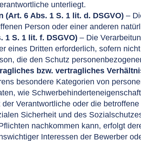
erantwortliche unterliegt.
(Art. 6 Abs. 1 S. 1 lit. d. DSGVO)
– Di
offenen Person oder einer anderen natür
 1 S. 1 lit. f. DSGVO)
– Die Verarbeitun
r eines Dritten erforderlich, sofern nic
erson, die den Schutz personenbezogener
gliches bzw. vertragliches Verhältnis
ns besondere Kategorien von personen
en, wie Schwerbehinderteneigenschaft 
der Verantwortliche oder die betroffene
zialen Sicherheit und des Sozialschut
flichten nachkommen kann, erfolgt deren 
swichtiger Interessen der Bewerber ode